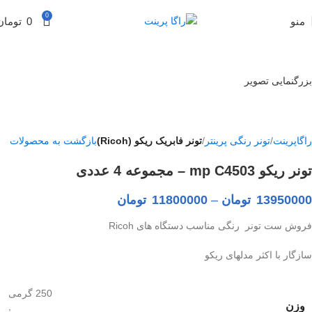
0
منو
0
تومان
بزرگنمایی تصویر
راگاپرینت
تونر رنگی پرینتر
تونر فابریک ریکو (Ricoh)
بازگشت به محصولات
تونر ریکو mp C4503 – مجموعه 4 عددی
13950000
تومان
–
11800000
تومان
فروش ست تونر رنگی مناسب دستگاه های Ricoh
سازگار با اکثر مدلهای ریکو
250 گرمی
وزن
,